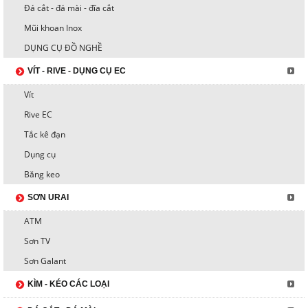
Đá cắt - đá mài - đĩa cắt
Mũi khoan Inox
DỤNG CỤ ĐỒ NGHỀ
VÍT - RIVE - DỤNG CỤ EC
Vít
Rive EC
Tắc kê đạn
Dụng cụ
Băng keo
SƠN URAI
ATM
Sơn TV
Sơn Galant
KÌM - KÉO CÁC LOẠI