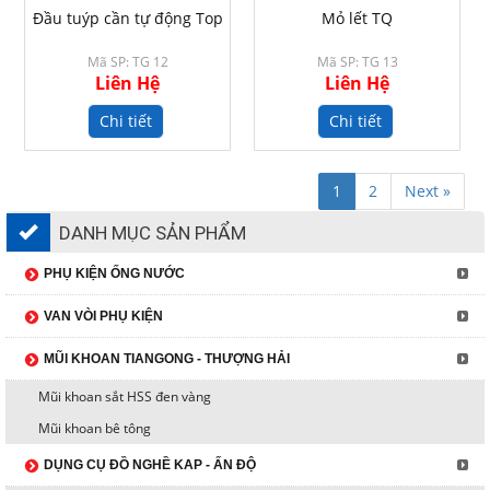
Đầu tuýp cần tự động Top
Mỏ lết TQ
Mã SP: TG 12
Mã SP: TG 13
Liên Hệ
Liên Hệ
Chi tiết
Chi tiết
1
2
Next »
DANH MỤC SẢN PHẨM
PHỤ KIỆN ỐNG NƯỚC
VAN VÒI PHỤ KIỆN
MŨI KHOAN TIANGONG - THƯỢNG HẢI
Mũi khoan sắt HSS đen vàng
Mũi khoan bê tông
DỤNG CỤ ĐỒ NGHỀ KAP - ẤN ĐỘ