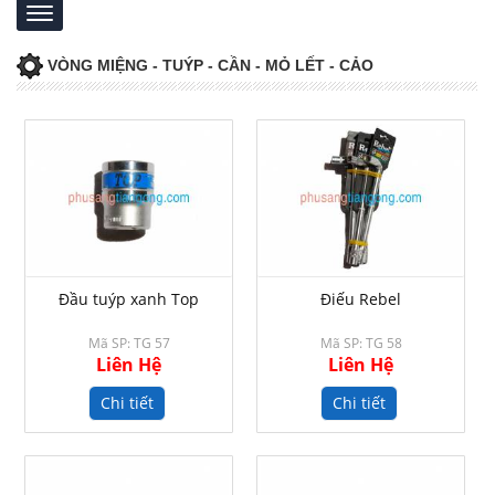
VÒNG MIỆNG - TUÝP - CẦN - MỎ LẾT - CẢO
Đầu tuýp xanh Top
Điếu Rebel
Mã SP: TG 57
Mã SP: TG 58
Liên Hệ
Liên Hệ
Chi tiết
Chi tiết