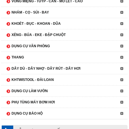
VÒNG MIỆNG - TUÝP - CẦN - MỎ LẾT - CẢO
NHÁM - CỌ - SỦI - BAY
KHOÉT - ĐỤC - KHOAN - DŨA
XẺNG - BÚA - EKE - ĐẬP CHUỘT
DỤNG CỤ VĂN PHÒNG
THANG
DÂY DÙ - DÂY NHỢ - DÂY RÚT - DÂY HƠI
KHTWISTOOL - ĐÀI LOAN
DỤNG CỤ LÀM VƯỜN
PHỤ TÙNG MÁY BƠM HƠI
DỤNG CỤ BẢO HỘ