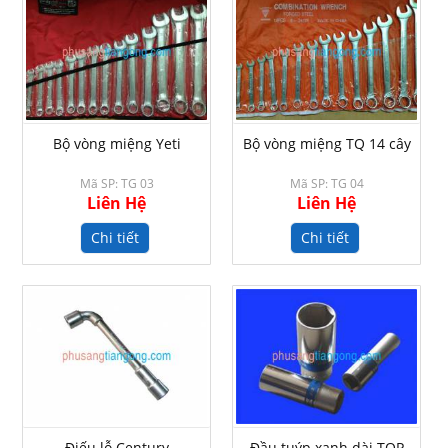
Bộ vòng miệng Yeti
Bộ vòng miệng TQ 14 cây
Mã SP: TG 03
Mã SP: TG 04
Liên Hệ
Liên Hệ
Chi tiết
Chi tiết
Điếu lỗ Century
Đầu tuýp xanh dài TOP