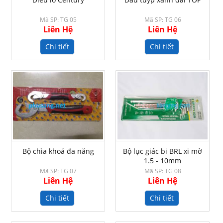
Mã SP: TG 05
Mã SP: TG 06
Liên Hệ
Liên Hệ
Chi tiết
Chi tiết
Bộ chìa khoá đa năng
Bộ lục giác bi BRL xi mờ
1.5 - 10mm
Mã SP: TG 07
Mã SP: TG 08
Liên Hệ
Liên Hệ
Chi tiết
Chi tiết