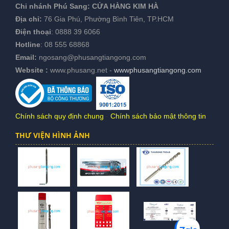
Chi nhánh Phú Sang:
CỬA HÀNG KIM HÀ
Địa chỉ:
76 Gia Phú, Phường Bình Tiên, TP.HCM
Điện thoại
:
0888 39 6066
Hotline
:
08 555 68868
Email:
ngosang@phusangtiangong.com
Website :
www.phusang.net
-
wwwphusangtiangong.com
Chính sách quy định chung
-
Chính sách bảo mật thông tin
THƯ VIỆN HÌNH ẢNH