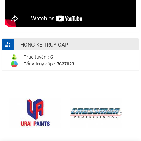
THỐNG KÊ TRUY CẬP
Trực tuyến :
6
Tổng truy cập :
7627023
CÔNG TY TNHH TM - DV
CHÁNH PHƯỚC HƯNG