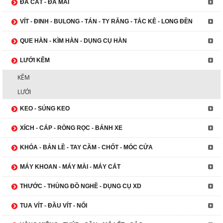
ĐÁ CẮT - ĐÁ MÀI
VÍT - ĐINH - BULONG - TÁN - TY RĂNG - TẮC KÊ - LONG ĐỀN
QUE HÀN - KÌM HÀN - DỤNG CỤ HÀN
LƯỚI KẼM
KẼM
LƯỚI
KEO - SÚNG KEO
XÍCH - CÁP - RÒNG RỌC - BÁNH XE
KHÓA - BẢN LỀ - TAY CẦM - CHỐT - MÓC CỬA
MÁY KHOAN - MÁY MÀI - MÁY CẮT
THƯỚC - THÙNG ĐỒ NGHỀ - DỤNG CỤ XD
TUA VÍT - ĐẦU VÍT - NỐI